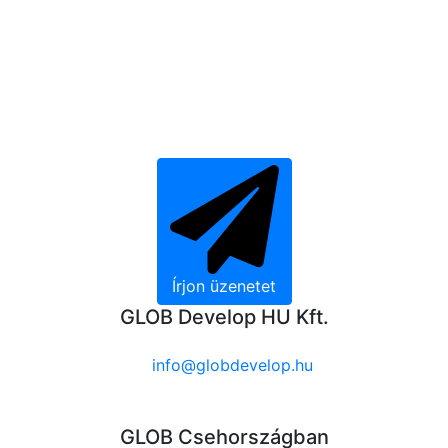
felkeltették
érdeklődését? Írjon
nekünk
Írjon üzenetet
GLOB Develop HU Kft.
info@globdevelop.hu
GLOB Csehországban