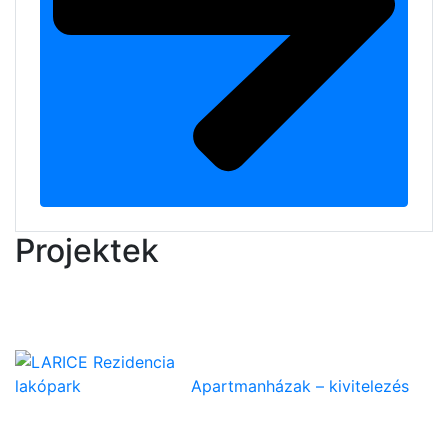
Projektek
LARICE Rezidencia
lakópark
Apartmanházak – kivitelezés
Szolgáltatásaink