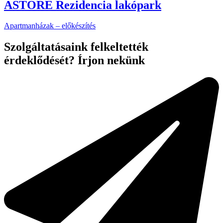
ASTORE Rezidencia lakópark
Apartmanházak – előkészítés
Szolgáltatásaink felkeltették
érdeklődését? Írjon nekünk